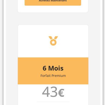
Achetez Maintenant
6 Mois
Forfait Premium
43
€